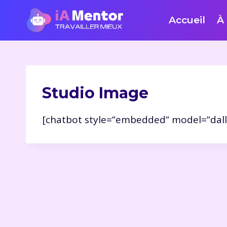
Aller
Accueil
À
au
contenu
Studio Image
[chatbot style=”embedded” model=”dall