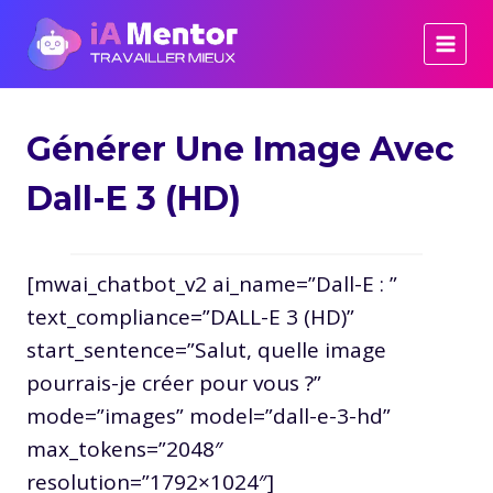
Aller
au
contenu
Générer Une Image Avec
Dall-E 3 (HD)
[mwai_chatbot_v2 ai_name=”Dall-E : ”
text_compliance=”DALL-E 3 (HD)”
start_sentence=”Salut, quelle image
pourrais-je créer pour vous ?”
mode=”images” model=”dall-e-3-hd”
max_tokens=”2048″
resolution=”1792×1024″]