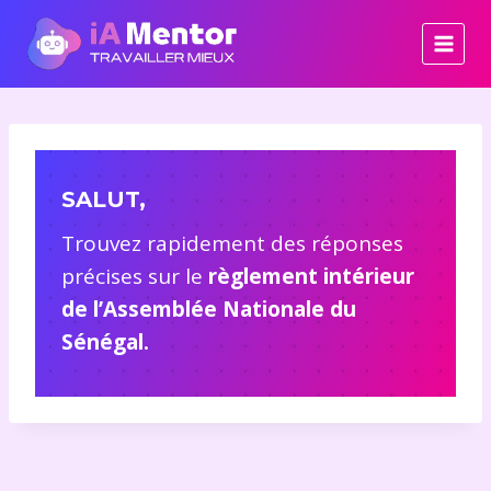
Aller
au
contenu
SALUT,
Trouvez rapidement des réponses
précises sur le
règlement intérieur
de l’Assemblée Nationale du
Sénégal.