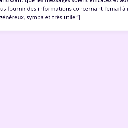
ntissant que les messages soient efficaces et ad
s fournir des informations concernant l’email à r
généreux, sympa et très utile.”]